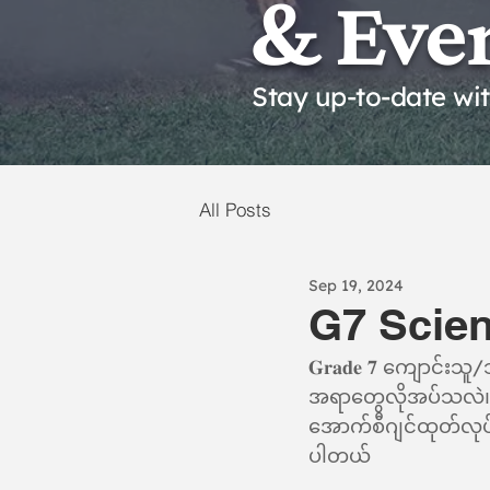
& Eve
Stay up-to-date wi
All Posts
Sep 19, 2024
G7 Scie
𝐆𝐫𝐚𝐝𝐞 𝟕 ကျောင်း
အရာတွေလိုအပ်သလဲ၊ မည်
အောက်စီဂျင်ထုတ်လုပ်
ပါတယ်