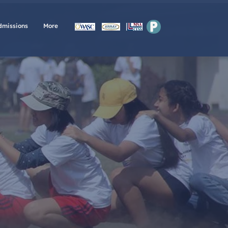
P
dmissions
More