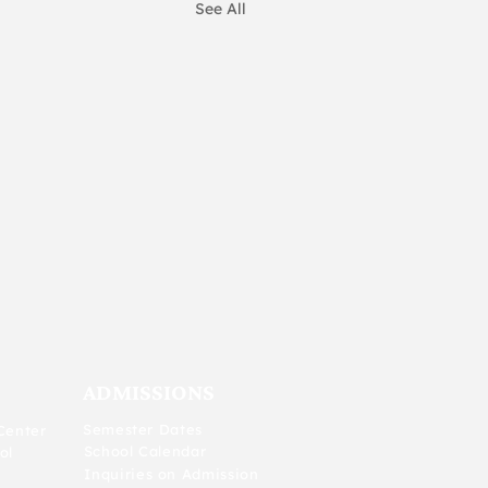
See All
ADMISSIONS
Semester Dates
Center
School Calendar
ol
Inquiries on Admission