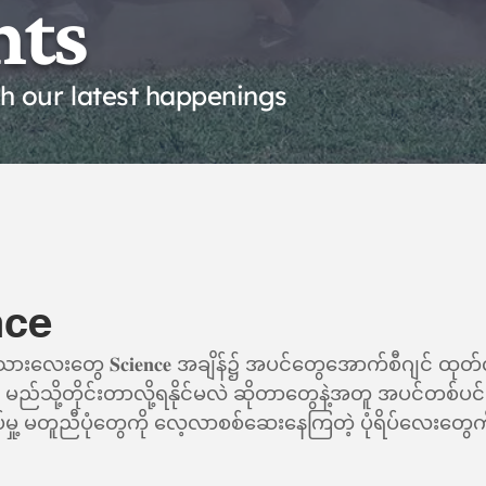
nts
th our latest happenings
nce
သူ/သားလေးတွေ 𝐒𝐜𝐢𝐞𝐧𝐜𝐞 အချိန်၌ အပင်တွေအောက်စီဂျင် ထုတ်
သို့တိုင်းတာလို့ရနိုင်မလဲ ဆိုတာတွေနဲ့အတူ အပင်တစ်ပင်ခြင
မှု့ မတူညီပုံတွေကို လေ့လာစစ်ဆေးနေကြတဲ့ ပုံရိပ်လေးတွေကိ