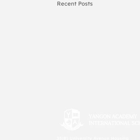
Recent Posts
35(B) University Avenue Housing