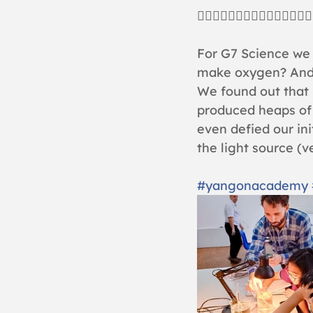
🧚‍♀️🧚‍♀️🧚‍♀️🧚‍♀️🧚‍♀️🧚‍♀️🧚‍♀️🧚
For G7 Science we 
make oxygen? And
We found out that p
produced heaps of 
even defied our in
the light source (v
#yangonacademy