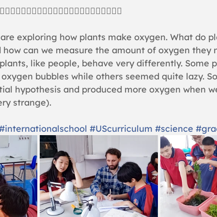
‍♀️🧚‍♀️🧚‍♀️🧚‍♀️🧚‍♀️🧚‍♀️🧚‍♀️🧚‍♀️🧚‍♀️🧚‍♀️🧚‍♀️🧚‍♀️
are exploring how plants make oxygen. What do pl
 how can we measure the amount of oxygen they 
lants, like people, behave very differently. Some p
oxygen bubbles while others seemed quite lazy. S
itial hypothesis and produced more oxygen when we
ery strange).
#internationalschool
#UScurriculum
#science
#gra