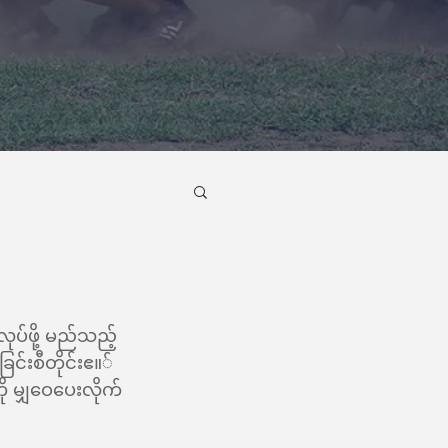
လုပ်ဖို့ မည်သည့်
်းစီတိုင်းဧ။်  
ု မျှဝေပေးလိုက်