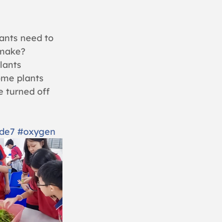
ants need to 
make? 
lants 
ome plants 
 turned off 
de7
#oxygen