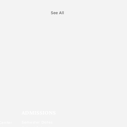
See All
ADMISSIONS
Semester Dates
Center