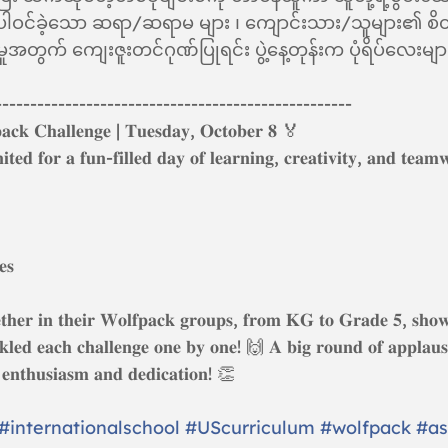
ပါဝင်ခဲ့သော ဆရာ/ဆရာမ များ ၊ ကျောင်းသား/သူများ၏ စိ
မှုအတွက် ကျေးဇူးတင်ဂုဏ်ပြုရင်း ပွဲ့နေ့တုန်းက ပုံရိပ်လေးမျာ
---------------------------------------------------
𝐚𝐜𝐤 𝐂𝐡𝐚𝐥𝐥𝐞𝐧𝐠𝐞 | 𝐓𝐮𝐞𝐬𝐝𝐚𝐲, 𝐎𝐜𝐭𝐨𝐛𝐞𝐫 𝟖 🏅
𝐭𝐞𝐝 𝐟𝐨𝐫 𝐚 𝐟𝐮𝐧-𝐟𝐢𝐥𝐥𝐞𝐝 𝐝𝐚𝐲 𝐨𝐟 𝐥𝐞𝐚𝐫𝐧𝐢𝐧𝐠, 𝐜𝐫𝐞𝐚𝐭𝐢𝐯𝐢𝐭𝐲, 𝐚𝐧𝐝 𝐭𝐞𝐚
𝐞𝐬
𝐭𝐡𝐞𝐫 𝐢𝐧 𝐭𝐡𝐞𝐢𝐫 𝐖𝐨𝐥𝐟𝐩𝐚𝐜𝐤 𝐠𝐫𝐨𝐮𝐩𝐬, 𝐟𝐫𝐨𝐦 𝐊𝐆 𝐭𝐨 𝐆𝐫𝐚𝐝𝐞 𝟓, 𝐬𝐡𝐨𝐰𝐢
𝐤𝐥𝐞𝐝 𝐞𝐚𝐜𝐡 𝐜𝐡𝐚𝐥𝐥𝐞𝐧𝐠𝐞 𝐨𝐧𝐞 𝐛𝐲 𝐨𝐧𝐞! 🙌 𝐀 𝐛𝐢𝐠 𝐫𝐨𝐮𝐧𝐝 𝐨𝐟 𝐚𝐩𝐩𝐥𝐚𝐮𝐬𝐞
𝐫 𝐞𝐧𝐭𝐡𝐮𝐬𝐢𝐚𝐬𝐦 𝐚𝐧𝐝 𝐝𝐞𝐝𝐢𝐜𝐚𝐭𝐢𝐨𝐧! 👏
#internationalschool
#UScurriculum
#wolfpack
#as