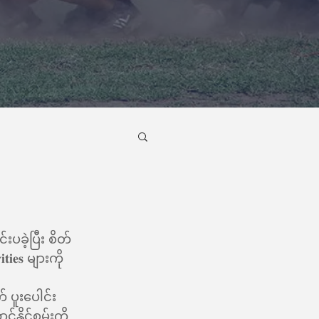
်းပခဲ့ပြီး စိတ်
𝐢𝐞𝐬 များကို 
က် ပူးပေါင်း