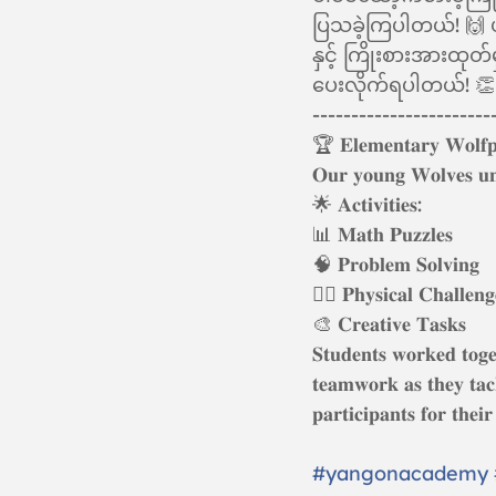
ပြသခဲ့ကြပါတယ်! 🙌 
နှင့် ကြိုးစားအားထုတ်
ပေးလိုက်ရပါတယ်! 👏
-----------------------
🏆 𝐄𝐥𝐞𝐦𝐞𝐧𝐭𝐚𝐫𝐲 𝐖𝐨𝐥𝐟𝐩
𝐎𝐮𝐫 𝐲𝐨𝐮𝐧𝐠 𝐖𝐨𝐥𝐯𝐞𝐬 𝐮𝐧𝐢
🌟 𝐀𝐜𝐭𝐢𝐯𝐢𝐭𝐢𝐞𝐬:
📊 𝐌𝐚𝐭𝐡 𝐏𝐮𝐳𝐳𝐥𝐞𝐬
🧠 𝐏𝐫𝐨𝐛𝐥𝐞𝐦 𝐒𝐨𝐥𝐯𝐢𝐧𝐠
🏃‍♂️ 𝐏𝐡𝐲𝐬𝐢𝐜𝐚𝐥 𝐂𝐡𝐚𝐥𝐥𝐞𝐧𝐠
🎨 𝐂𝐫𝐞𝐚𝐭𝐢𝐯𝐞 𝐓𝐚𝐬𝐤𝐬
𝐒𝐭𝐮𝐝𝐞𝐧𝐭𝐬 𝐰𝐨𝐫𝐤𝐞𝐝 𝐭𝐨𝐠
𝐭𝐞𝐚𝐦𝐰𝐨𝐫𝐤 𝐚𝐬 𝐭𝐡𝐞𝐲 𝐭𝐚𝐜
𝐩𝐚𝐫𝐭𝐢𝐜𝐢𝐩𝐚𝐧𝐭𝐬 𝐟𝐨𝐫 𝐭𝐡𝐞
#yangonacademy