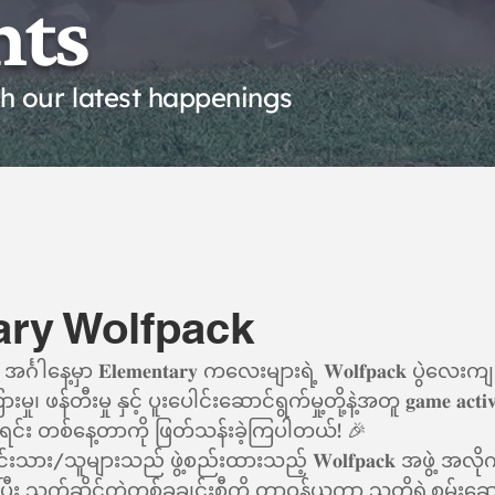
nts
th our latest happenings
ary Wolfpack
နေ့မှာ 𝐄𝐥𝐞𝐦𝐞𝐧𝐭𝐚𝐫𝐲 ကလေးများရဲ့ 𝐖𝐨𝐥𝐟𝐩𝐚𝐜𝐤 ပွဲလေးကျင
၊ ဖန်တီးမှု နှင့် ပူးပေါင်းဆောင်ရွက်မှု့တို့နဲ့အတူ 𝐠𝐚𝐦𝐞 𝐚𝐜𝐭𝐢𝐯𝐢
းရင်း တစ်နေ့တာကို ဖြတ်သန်းခဲ့ကြပါတယ်! 🎉
ျောင်းသား/သူများသည် ဖွဲ့စည်းထားသည့် 𝐖𝐨𝐥𝐟𝐩𝐚𝐜𝐤 အဖွဲ့ အလို