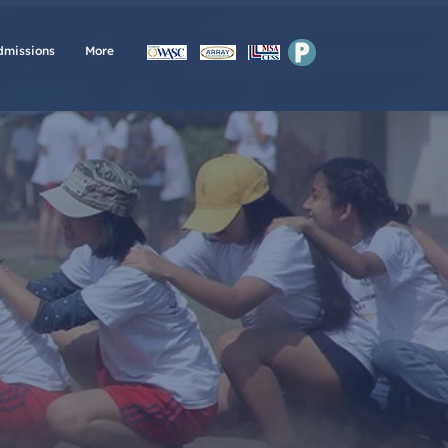
P
dmissions
More