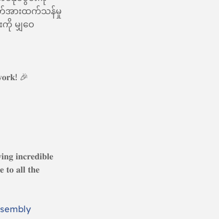
တ်အားထက်သန်မှု
းကို မျှဝေ
𝐦𝐰𝐨𝐫𝐤! 🎉
𝐧𝐠 𝐢𝐧𝐜𝐫𝐞𝐝𝐢𝐛𝐥𝐞 
 𝐭𝐨 𝐚𝐥𝐥 𝐭𝐡𝐞 
sembly