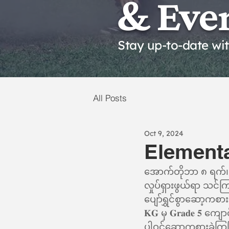
& Eve
Stay up-to-date wi
All Posts
Oct 9, 2024
Element
အောက်တိုဘာ ၈ ရက်၊ အင်္ဂါ
လှုပ်ရှားဖွယ်ရာ သင်ကြားမှု
ပျော်ရွှင်စွာဆော့ကစာ
𝐊𝐆 မှ 𝐆𝐫𝐚𝐝𝐞 𝟓 က
ပါဝင်‌ဆော့ကစားခဲ့ကြပြီး သက်ဆိုင်တဲ့တစ်ခုချင်းစီကို တာဝန်ယူကာ သူတို့ရဲ့စွမ်းဆောင်နိုင်စွမ်းကို 